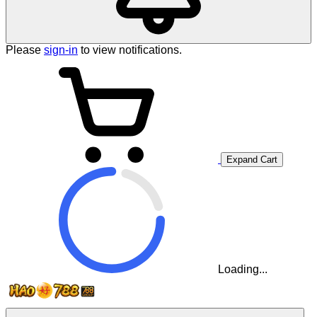
Please
sign-in
to view notifications.
Expand Cart
Loading...