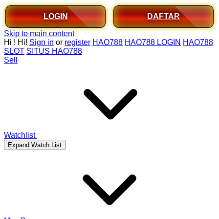
LOGIN
DAFTAR
Skip to main content
Hi
!
Hi!
Sign in
or
register
HAO788
HAO788 LOGIN
HAO788
SLOT
SITUS HAO788
Sell
Watchlist
Expand Watch List