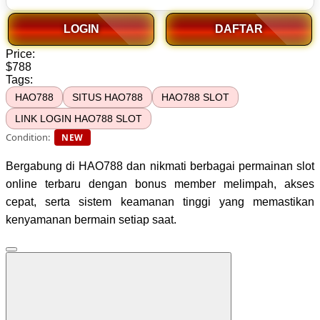
LOGIN
DAFTAR
Price:
$788
Tags:
HAO788
SITUS HAO788
HAO788 SLOT
LINK LOGIN HAO788 SLOT
Condition:
NEW
Bergabung di HAO788 dan nikmati berbagai permainan slot
online terbaru dengan bonus member melimpah, akses
cepat, serta sistem keamanan tinggi yang memastikan
kenyamanan bermain setiap saat.