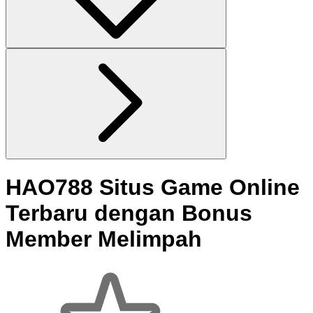
HAO788 Situs Game Online
Terbaru dengan Bonus
Member Melimpah