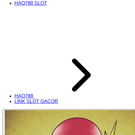
HAO788 SLOT
HAO788
LINK SLOT GACOR