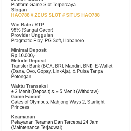
Platform Game Slot Terpercaya
Slogan
HAO788 # ZEUS SLOT # SITUS HAO788
Win Rate / RTP
98% (Sangat Gacor)
Provider Unggulan
Pragmatic Play, PG Soft, Habanero
Minimal Deposit
Rp 10.000,-
Metode Deposit
Transfer Bank (BCA, BRI, Mandiri, BNI), E-Wallet
(Dana, Ovo, Gopay, LinkAja), & Pulsa Tanpa
Potongan
Waktu Transaksi
± 2 Menit (Deposit) & ± 5 Menit (Withdraw)
Game Favorit
Gates of Olympus, Mahjong Ways 2, Starlight
Princess
Keamanan
Pelayanan Teraman Dan Tercepat 24 Jam
(Maintenance Terjadwal)