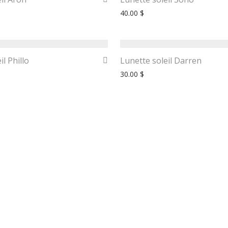
40.00
$
il Phillo
Lunette soleil Darren
30.00
$
te polarisée?
© 2022 Chic Lunette