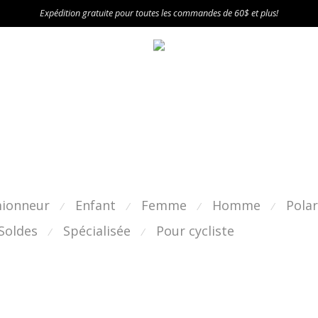
Expédition gratuite pour toutes les commandes de 60$ et plus!
mionneur
Enfant
Femme
Homme
Polar
⁄
⁄
⁄
⁄
Soldes
Spécialisée
Pour cycliste
⁄
⁄