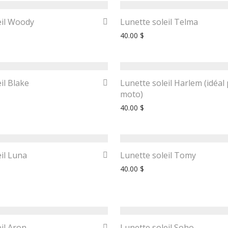
eil Woody
Lunette soleil Telma
40.00
$
il Blake
Lunette soleil Harlem (idéal
moto)
40.00
$
il Luna
Lunette soleil Tomy
40.00
$
il Aron
Lunette soleil Soho