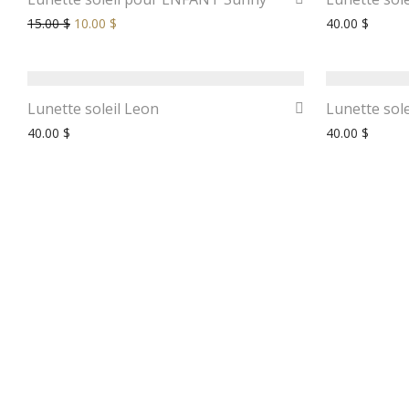
15.00
$
10.00
$
40.00
$
Lunette soleil Leon
Lunette sole
40.00
$
40.00
$
Termes et conditions de vente
Qu’est-ce qu’une lunet