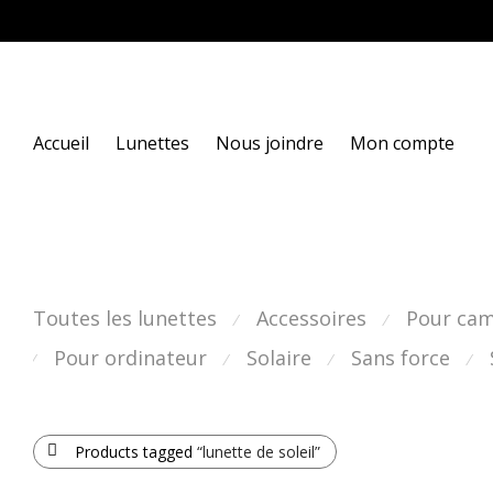
Accueil
Lunettes
Nous joindre
Mon compte
Toutes les lunettes
Accessoires
Pour ca
⁄
⁄
Pour ordinateur
Solaire
Sans force
⁄
⁄
⁄
⁄
Products tagged
“lunette de soleil”