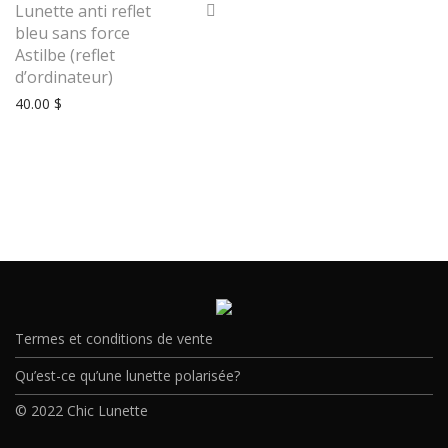
Lunette anti reflet
bleu sans force
Astilbe (reflet
d’ordinateur)
40.00
$
Termes et conditions de vente
Qu’est-ce qu’une lunette polarisée?
© 2022 Chic Lunette