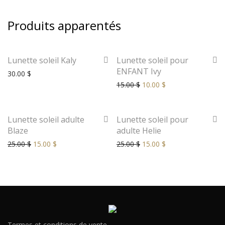
Produits apparentés
-
33
%
Lunette soleil Kaly
Lunette soleil pour
ENFANT Ivy
30.00
$
15.00
$
10.00
$
-
40
%
-
40
%
Lunette soleil adulte
Lunette soleil pour
Blaze
adulte Helie
25.00
$
15.00
$
25.00
$
15.00
$
Termes et conditions de vente