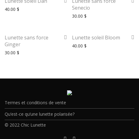
Lunette soleil Dan
Lunette sans force
Senecio
40.00
$
30.00
$
Lunette sans force
Lunette soleil Bloom
Ginger
40.00
$
30.00
$
Termes et conditions de vente
Qu’est-ce qu’une lunette polarisée?
© 2022 Chic Lunette