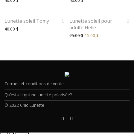
40.00
$
40.00
$
-
40
%
Lunette soleil Tomy
Lunette soleil pour
adulte Helie
40.00
$
25.00
$
15.00
$
Termes et conditions de vente
Qu’est-ce qu’une lunette polarisée?
© 2022 Chic Lunette