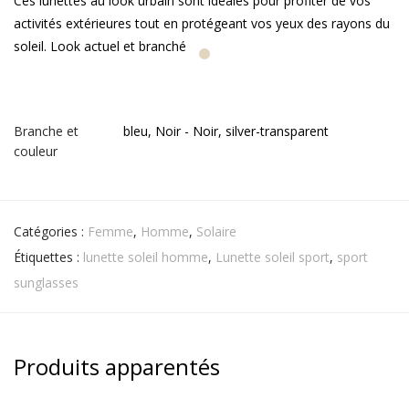
Ces lunettes au look urbain sont idéales pour profiter de vos
activités extérieures tout en protégeant vos yeux des rayons du
soleil. Look actuel et branché
Branche et
bleu, Noir - Noir, silver-transparent
couleur
Catégories :
Femme
,
Homme
,
Solaire
Étiquettes :
lunette soleil homme
,
Lunette soleil sport
,
sport
sunglasses
Produits apparentés