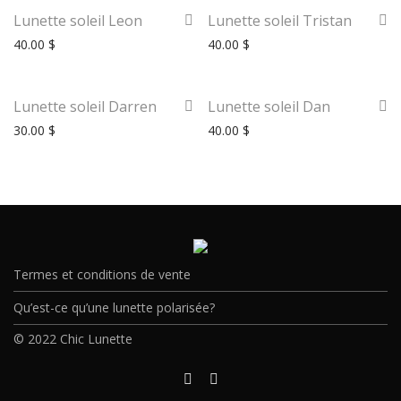
Lunette soleil Leon
Lunette soleil Tristan
40.00
$
40.00
$
Lunette soleil Darren
Lunette soleil Dan
30.00
$
40.00
$
Termes et conditions de vente
Qu’est-ce qu’une lunette polarisée?
© 2022 Chic Lunette